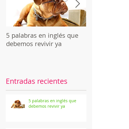
5 palabras en inglés que
Reseña de "C
debemos revivir ya
macabros", de
Poe
Entradas recientes
5 palabras en inglés que
debemos revivir ya