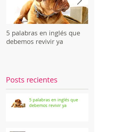
5 palabras en inglés que
Reseña de "C
debemos revivir ya
macabros", de
Poe
Posts recientes
5 palabras en inglés que
debemos revivir ya