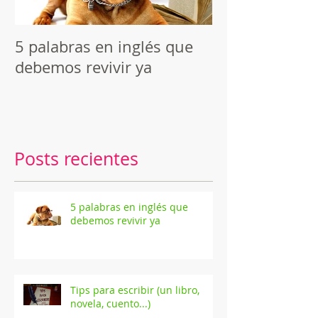
5 palabras en inglés que
Reseña de "C
debemos revivir ya
macabros", de
Poe
Posts recientes
5 palabras en inglés que
debemos revivir ya
Tips para escribir (un libro,
novela, cuento...)